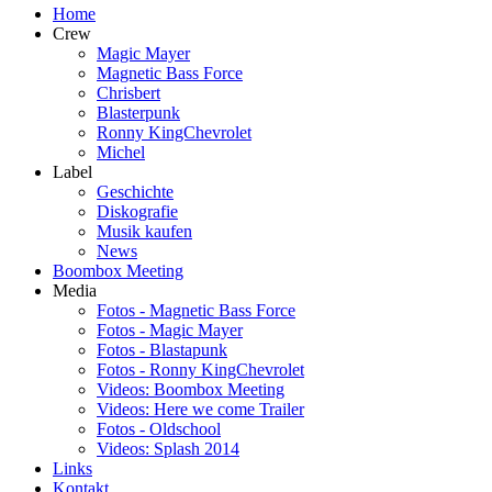
Home
Crew
Magic Mayer
Magnetic Bass Force
Chrisbert
Blasterpunk
Ronny KingChevrolet
Michel
Label
Geschichte
Diskografie
Musik kaufen
News
Boombox Meeting
Media
Fotos - Magnetic Bass Force
Fotos - Magic Mayer
Fotos - Blastapunk
Fotos - Ronny KingChevrolet
Videos: Boombox Meeting
Videos: Here we come Trailer
Fotos - Oldschool
Videos: Splash 2014
Links
Kontakt