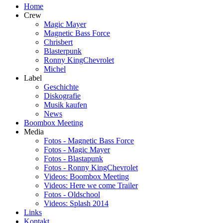
Home
Crew
Magic Mayer
Magnetic Bass Force
Chrisbert
Blasterpunk
Ronny KingChevrolet
Michel
Label
Geschichte
Diskografie
Musik kaufen
News
Boombox Meeting
Media
Fotos - Magnetic Bass Force
Fotos - Magic Mayer
Fotos - Blastapunk
Fotos - Ronny KingChevrolet
Videos: Boombox Meeting
Videos: Here we come Trailer
Fotos - Oldschool
Videos: Splash 2014
Links
Kontakt