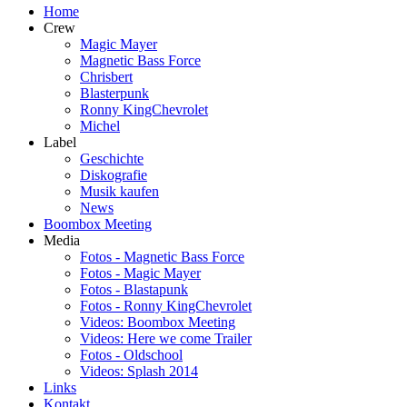
Home
Crew
Magic Mayer
Magnetic Bass Force
Chrisbert
Blasterpunk
Ronny KingChevrolet
Michel
Label
Geschichte
Diskografie
Musik kaufen
News
Boombox Meeting
Media
Fotos - Magnetic Bass Force
Fotos - Magic Mayer
Fotos - Blastapunk
Fotos - Ronny KingChevrolet
Videos: Boombox Meeting
Videos: Here we come Trailer
Fotos - Oldschool
Videos: Splash 2014
Links
Kontakt