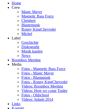
Home
Crew
Magic Mayer
Magnetic Bass Force
Chrisbert
Blasterpunk
Ronny KingChevrolet
Michel
Label
Geschichte
Diskografie
Musik kaufen
News
Boombox Meeting
Media
Fotos - Magnetic Bass Force
Fotos - Magic Mayer
Fotos - Blastapunk
Fotos - Ronny KingChevrolet
Videos: Boombox Meeting
Videos: Here we come Trailer
Fotos - Oldschool
Videos: Splash 2014
Links
Kontakt