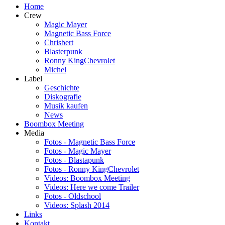
Home
Crew
Magic Mayer
Magnetic Bass Force
Chrisbert
Blasterpunk
Ronny KingChevrolet
Michel
Label
Geschichte
Diskografie
Musik kaufen
News
Boombox Meeting
Media
Fotos - Magnetic Bass Force
Fotos - Magic Mayer
Fotos - Blastapunk
Fotos - Ronny KingChevrolet
Videos: Boombox Meeting
Videos: Here we come Trailer
Fotos - Oldschool
Videos: Splash 2014
Links
Kontakt